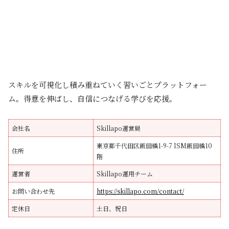
スキルを可視化し積み重ねていく習いごとプラットフォー
ム。得意を伸ばし、自信につなげる学びを応援。
会社名
Skillapo運営局
東京都千代田区飯田橋1-9-7 ISM飯田橋10
住所
階
運営者
Skillapo運用チーム
お問い合わせ先
https://skillapo.com/contact/
定休日
土日、祝日